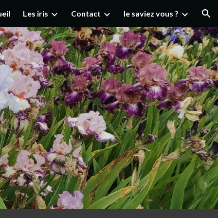
eil
Les iris
Contact
le saviez vous ?
ion